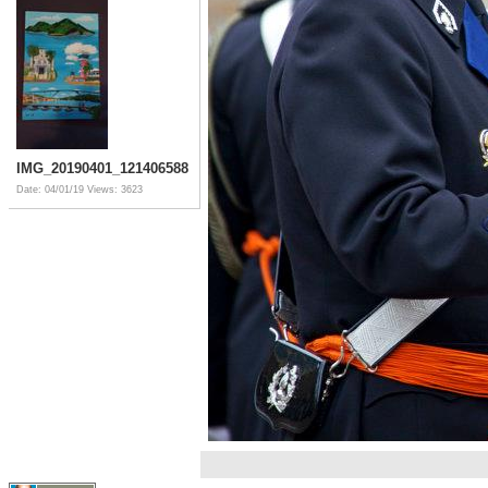
IMG_20190401_121406588
Date: 04/01/19
Views: 3623