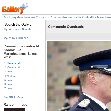
Stichting Marechaussee Contact
Commando-overdracht Koninklijke Marechauss
Commando Overdracht
Advanced Search
View Slideshow
Commando-overdracht
Koninklijke
Marechaussee, 31 mei
2012
1. Commando...
2. Commando...
3. foto :...
4. foto :...
5. foto :...
6. foto :...
7. foto :...
...
62. foto : H.C....
Random Image