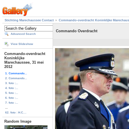
Stichting Marechaussee Contact
Commando-overdracht Koninklijke Marechauss
Commando Overdracht
Advanced Search
View Slideshow
Commando-overdracht
Koninklijke
Marechaussee, 31 mei
2012
1. Commando...
2. Commando...
3. foto :...
4. foto :...
5. foto :...
6. foto :...
7. foto :...
...
62. foto : H.C....
Random Image