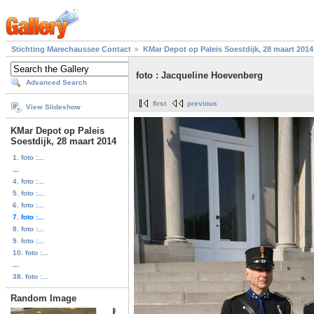
Stichting Marechaussee Contact
KMar Depot op Paleis Soestdijk, 28 maart 2014
foto : Jacqueline Hoevenberg
Advanced Search
first
previous
View Slideshow
KMar Depot op Paleis
Soestdijk, 28 maart 2014
1. foto :...
...
4. foto :...
5. foto :...
6. foto :...
7. foto :...
8. foto :...
9. foto :...
10. foto :...
...
38. foto :...
Random Image