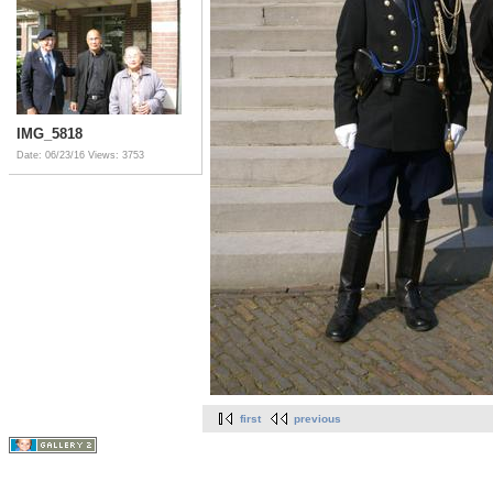
IMG_5818
Date: 06/23/16
Views: 3753
first
previous