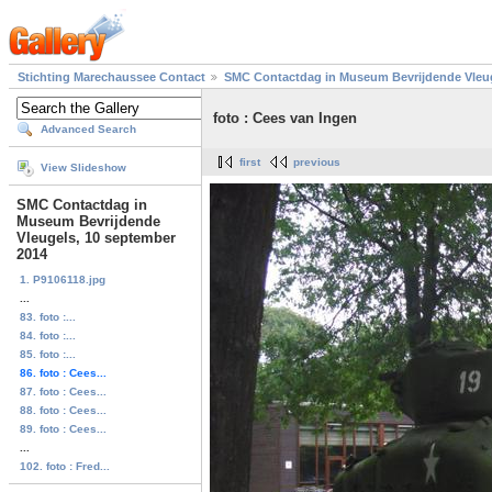
Stichting Marechaussee Contact
SMC Contactdag in Museum Bevrijdende Vleug
foto : Cees van Ingen
Advanced Search
first
previous
View Slideshow
SMC Contactdag in
Museum Bevrijdende
Vleugels, 10 september
2014
1. P9106118.jpg
...
83. foto :...
84. foto :...
85. foto :...
86. foto : Cees...
87. foto : Cees...
88. foto : Cees...
89. foto : Cees...
...
102. foto : Fred...