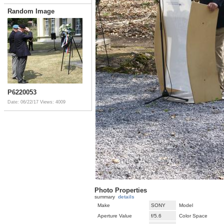
Random Image
P6220053
Date: 06/22/17
Views: 4009
Photo Properties
summary
details
Make
SONY
Model
Aperture Value
f/5.6
Color Space