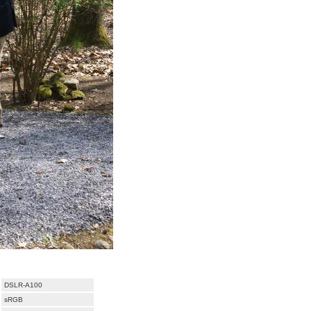
DSLR-A100
sRGB