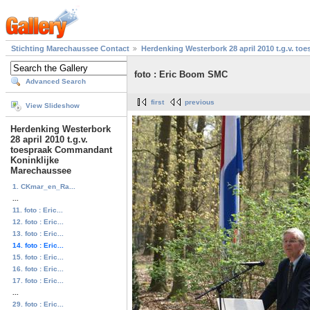
Stichting Marechaussee Contact
Herdenking Westerbork 28 april 2010 t.g.v. 
foto : Eric Boom SMC
Advanced Search
first
previous
View Slideshow
Herdenking Westerbork
28 april 2010 t.g.v.
toespraak Commandant
Koninklijke
Marechaussee
1. CKmar_en_Ra...
...
11. foto : Eric...
12. foto : Eric...
13. foto : Eric...
14. foto : Eric...
15. foto : Eric...
16. foto : Eric...
17. foto : Eric...
...
29. foto : Eric...