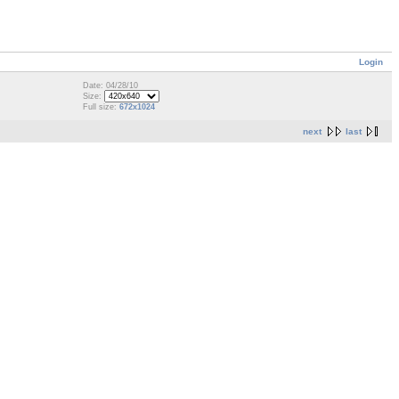
Login
Date: 04/28/10
Size:
Full size:
672x1024
next
last