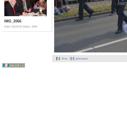
IMG_2066
Date: 03/22/18
Views: 3364
first
previous