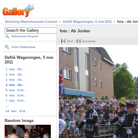
Stichting Marechaussee Contact
Defilé Wageningen, 5 mei 2011
foto : Ab Jo
foto : Ab Jonker
Advanced Search
first
previous
View Slideshow
Defilé Wageningen, 5 mei
2011
1. foto : Ab...
2. foto : Ab...
3. foto : Ab...
4. foto : Ab...
5. foto : Erik...
6. foto : Erik...
7. foto : Erik...
...
34. foto : Erik...
Random Image