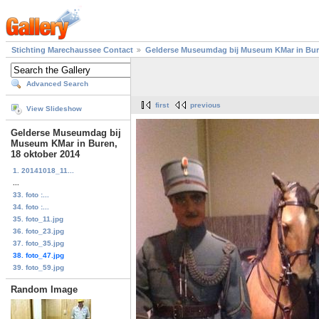
Stichting Marechaussee Contact
Gelderse Museumdag bij Museum KMar in Bure
Advanced Search
first
previous
View Slideshow
Gelderse Museumdag bij
Museum KMar in Buren,
18 oktober 2014
1. 20141018_11...
...
33. foto :...
34. foto :...
35. foto_11.jpg
36. foto_23.jpg
37. foto_35.jpg
38. foto_47.jpg
39. foto_59.jpg
Random Image